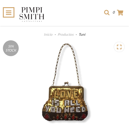
0
Inicio
-
Productos
-
Tuni
SIN
STOCK