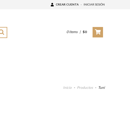
CREAR CUENTA
-
INICIAR SESIÓN
0
Items
|
$0
Inicio
-
Productos
-
Tuni