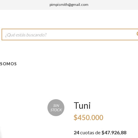
pimpismith@gmail.com
 SOMOS
Tuni
SIN
STOCK
$450.000
24
cuotas de
$47.926,88