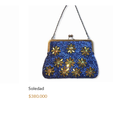
Soledad
$380.000
Rosaura
$380.00