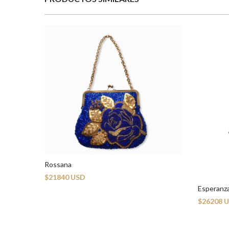
Rossana
$21840 USD
Esperanz
$26208 