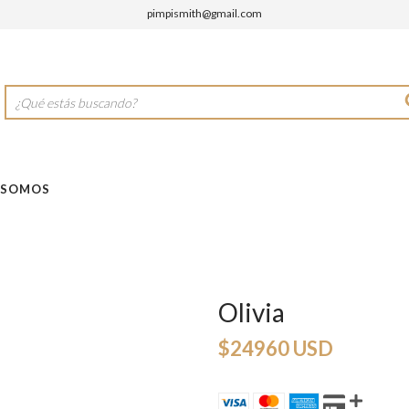
pimpismith@gmail.com
 SOMOS
Olivia
$24960 USD