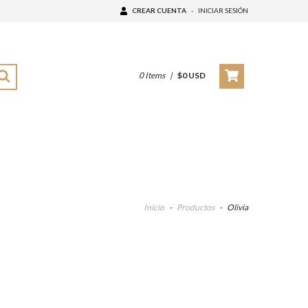
CREAR CUENTA
-
INICIAR SESIÓN
0
Items
|
$0 USD
Inicio
-
Productos
-
Olivia