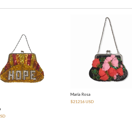
María Rosa
$21216 USD
a
USD