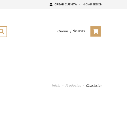
CREAR CUENTA
-
INICIAR SESIÓN
0
Items
|
$0 USD
Inicio
-
Productos
-
Charleston