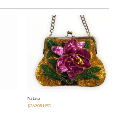
Monica
Natalia
$18720 
$26208 USD