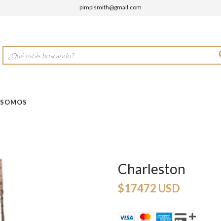
pimpismith@gmail.com
 SOMOS
Charleston
$17472 USD