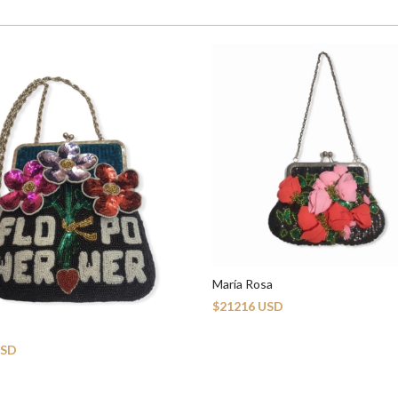
María Rosa
$21216 USD
USD