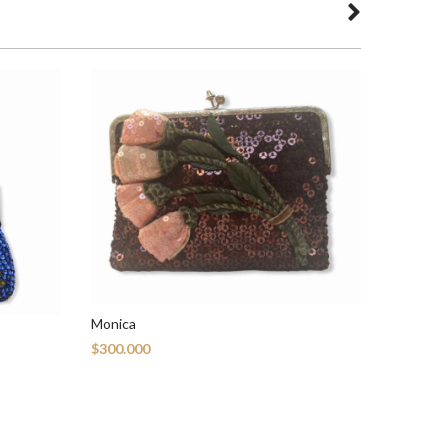
Monica
Jhonny
$300.000
$420.00