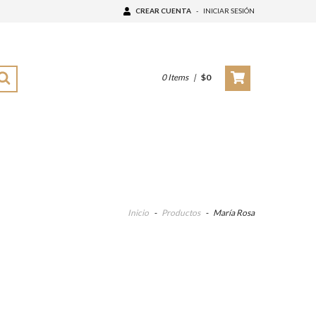
CREAR CUENTA
-
INICIAR SESIÓN
0
Items
|
$0
Inicio
-
Productos
-
María Rosa