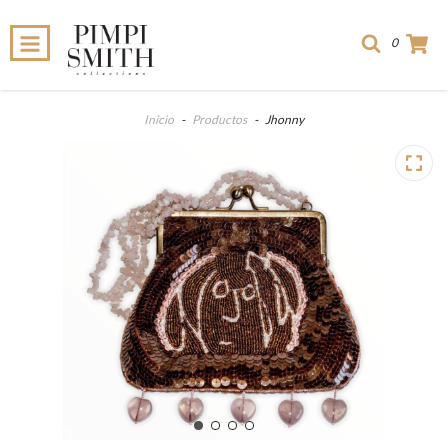
0
Inicio
-
Productos
-
Jhonny